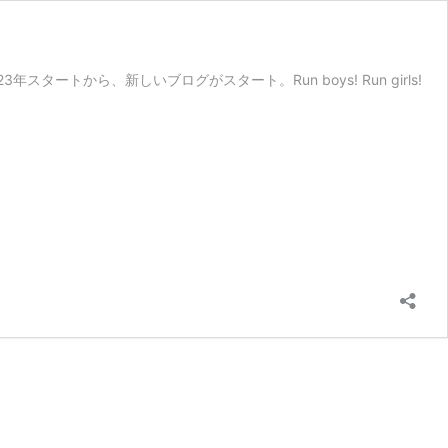
年スタートから、新しいブログがスタート。Run boys! Run girls!