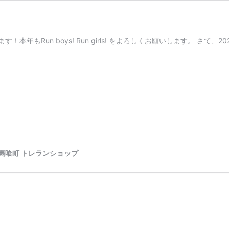
もRun boys! Run girls! をよろしくお願いします。 さて、2023
京都 馬喰町 トレランショップ