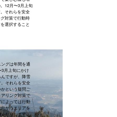
。12月〜3月上旬
す。それらを安全
ング対策で行動時
アを選択すること
ニングは年間を通
〜3月上旬にかけ
ろんですが、降雪
す。それらを安全
いかという疑問ご
ェアリング対策で
アによっては行動
た向かうエリアを
増えたりします。