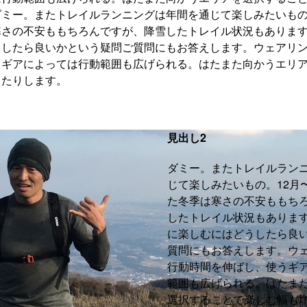
ミー。またトレイルランニングは年間を通じて楽しみたいもの
寒さの不安ももちろんですが、降雪したトレイル状況もありま
うしたら良いかという疑問ご質問にもお答えします。ウェアリ
うギアによっては行動範囲も広げられる。はたまた向かうエリ
えたりします。
見出し2
ダミー。またトレイルラン
じて楽しみたいもの。12月
た冬季は寒さの不安ももち
したトレイル状況もありま
に楽しむにはどうしたら良
質問にもお答えします。ウ
行動時間を伸ばし、使うギ
範囲も広げられる。はたま
選択することで楽しむ幅も