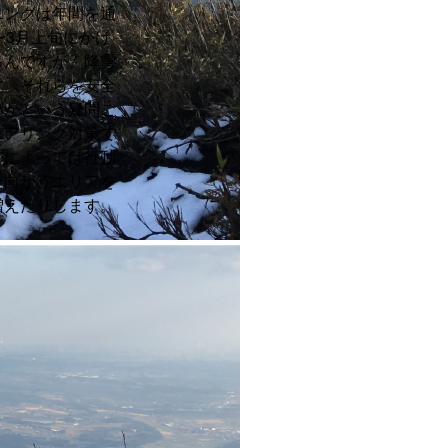
ニングは年間を通
〜3月上旬にかけ
ろんですが、降雪
す。それらを安全
いかという疑問ご
ェアリング対策で
アによっては行動
た向かうエリアを
増えたりします。