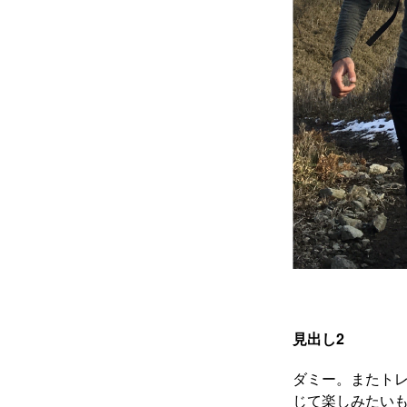
見出し2
ダミー。またト
じて楽しみたいも