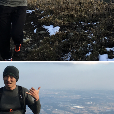
ダミー。またトレイルラン
じて楽しみたいもの。12月
た冬季は寒さの不安ももち
したトレイル状況もありま
に楽しむにはどうしたら良
質問にもお答えします。ウ
行動時間を伸ばし、使うギ
範囲も広げられる。はたま
選択することで楽しむ幅も