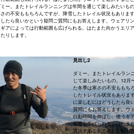
ミー。またトレイルランニングは年間を通じて楽しみたいもの
寒さの不安ももちろんですが、降雪したトレイル状況もありま
うしたら良いかという疑問ご質問にもお答えします。ウェアリ
うギアによっては行動範囲も広げられる。はたまた向かうエリ
えたりします。
見出し2
ダミー。またトレイルラン
じて楽しみたいもの。12月
た冬季は寒さの不安ももち
したトレイル状況もありま
に楽しむにはどうしたら良
質問にもお答えします。ウ
行動時間を伸ばし、使うギ
範囲も広げられる。はたま
選択することで楽しむ幅も