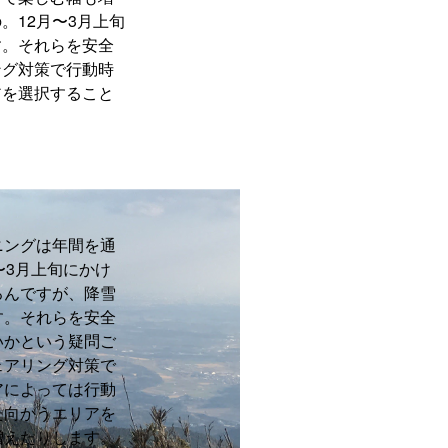
。12月〜3月上旬
す。それらを安全
ング対策で行動時
アを選択すること
ニングは年間を通
〜3月上旬にかけ
ろんですが、降雪
す。それらを安全
いかという疑問ご
ェアリング対策で
アによっては行動
た向かうエリアを
増えたりします。