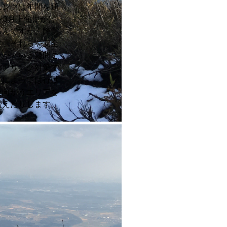
ニングは年間を通
〜3月上旬にかけ
ろんですが、降雪
す。それらを安全
いかという疑問ご
ェアリング対策で
アによっては行動
た向かうエリアを
増えたりします。