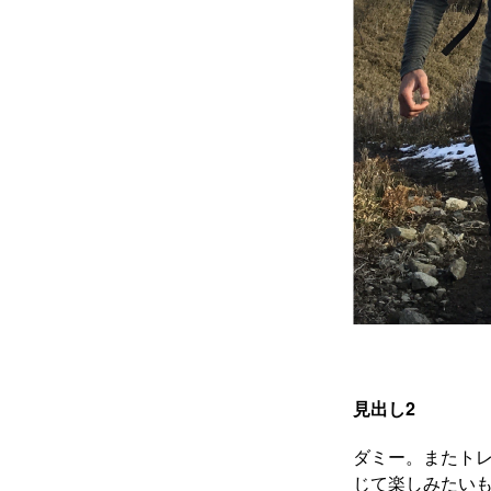
見出し2
ダミー。またト
じて楽しみたいも