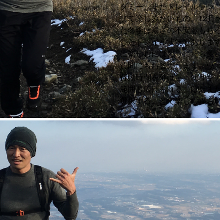
ダミー。またトレイルラン
じて楽しみたいもの。12月
た冬季は寒さの不安ももち
したトレイル状況もありま
に楽しむにはどうしたら良
質問にもお答えします。ウ
行動時間を伸ばし、使うギ
範囲も広げられる。はたま
選択することで楽しむ幅も