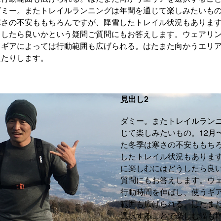
ミー。またトレイルランニングは年間を通じて楽しみたいもの
寒さの不安ももちろんですが、降雪したトレイル状況もありま
うしたら良いかという疑問ご質問にもお答えします。ウェアリ
うギアによっては行動範囲も広げられる。はたまた向かうエリ
えたりします。
見出し2
ダミー。またトレイルラン
じて楽しみたいもの。12月
た冬季は寒さの不安ももち
したトレイル状況もありま
に楽しむにはどうしたら良
質問にもお答えします。ウ
行動時間を伸ばし、使うギ
範囲も広げられる。はたま
選択することで楽しむ幅も