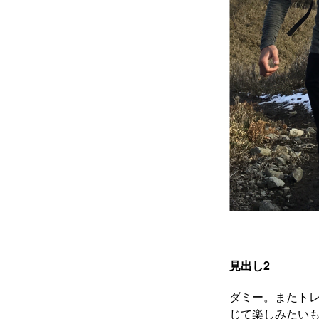
見出し2
ダミー。またト
じて楽しみたいも