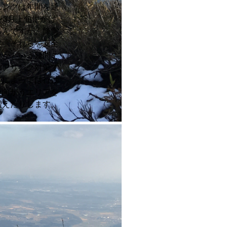
ニングは年間を通
〜3月上旬にかけ
ろんですが、降雪
す。それらを安全
いかという疑問ご
ェアリング対策で
アによっては行動
た向かうエリアを
増えたりします。