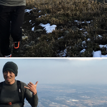
ダミー。またトレイルラン
じて楽しみたいもの。12月
た冬季は寒さの不安ももち
したトレイル状況もありま
に楽しむにはどうしたら良
質問にもお答えします。ウ
行動時間を伸ばし、使うギ
範囲も広げられる。はたま
選択することで楽しむ幅も