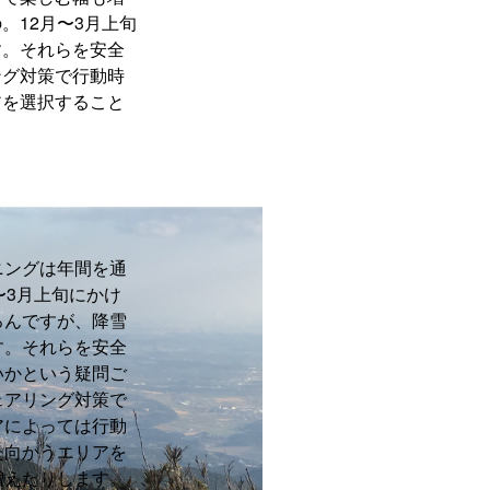
。12月〜3月上旬
す。それらを安全
ング対策で行動時
アを選択すること
ニングは年間を通
〜3月上旬にかけ
ろんですが、降雪
す。それらを安全
いかという疑問ご
ェアリング対策で
アによっては行動
た向かうエリアを
増えたりします。