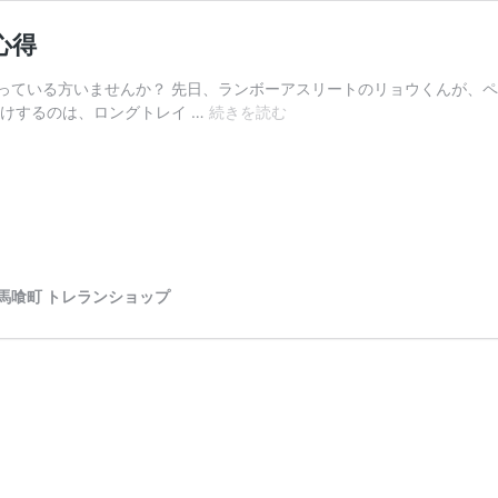
心得
っている方いませんか？ 先日、ランボーアスリートのリョウくんが、ペ
ロ
けするのは、ロングトレイ …
続きを読む
ン
グ
ト
レ
イ
ル
レ
京都 馬喰町 トレランショップ
ー
ス
で
の
サ
ポ
ー
タ
ー