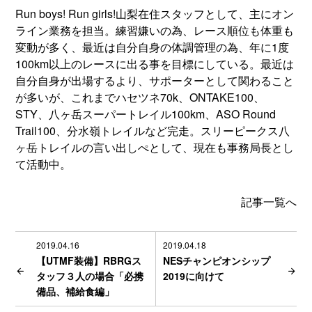
Run boys! Run girls!山梨在住スタッフとして、主にオン
ライン業務を担当。練習嫌いの為、レース順位も体重も
変動が多く、最近は自分自身の体調管理の為、年に1度
100km以上のレースに出る事を目標にしている。最近は
自分自身が出場するより、サポーターとして関わること
が多いが、これまでハセツネ70k、ONTAKE100、
STY、八ヶ岳スーパートレイル100km、ASO Round
Trail100、分水嶺トレイルなど完走。スリーピークス八
ヶ岳トレイルの言い出しぺとして、現在も事務局長とし
て活動中。
記事一覧へ
2019.04.16
2019.04.18
【UTMF装備】RBRGス
NESチャンピオンシップ
タッフ３人の場合「必携
2019に向けて
備品、補給食編」