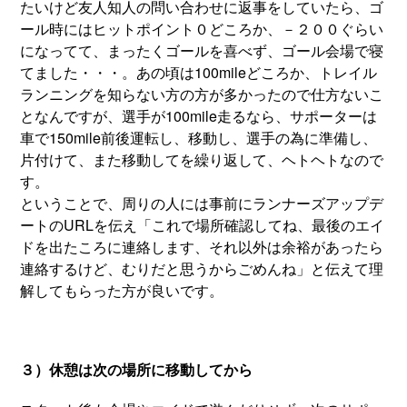
たいけど友人知人の問い合わせに返事をしていたら、ゴ
ール時にはヒットポイント０どころか、－２００ぐらい
になってて、まったくゴールを喜べず、ゴール会場で寝
てました・・・。あの頃は100mileどころか、トレイル
ランニングを知らない方の方が多かったので仕方ないこ
となんですが、選手が100mile走るなら、サポーターは
車で150mile前後運転し、移動し、選手の為に準備し、
片付けて、また移動してを繰り返して、ヘトヘトなので
す。
ということで、周りの人には事前にランナーズアップデ
ートのURLを伝え「これで場所確認してね、最後のエイ
ドを出たころに連絡します、それ以外は余裕があったら
連絡するけど、むりだと思うからごめんね」と伝えて理
解してもらった方が良いです。
３）休憩は次の場所に移動してから