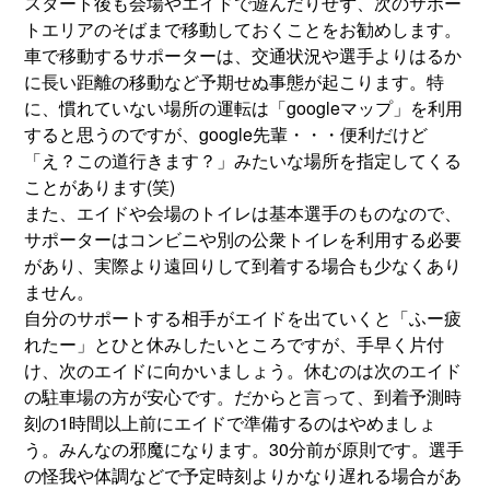
スタート後も会場やエイドで遊んだりせず、次のサポー
トエリアのそばまで移動しておくことをお勧めします。
車で移動するサポーターは、交通状況や選手よりはるか
に長い距離の移動など予期せぬ事態が起こります。特
に、慣れていない場所の運転は「googleマップ」を利用
すると思うのですが、google先輩・・・便利だけど
「え？この道行きます？」みたいな場所を指定してくる
ことがあります(笑)
また、エイドや会場のトイレは基本選手のものなので、
サポーターはコンビニや別の公衆トイレを利用する必要
があり、実際より遠回りして到着する場合も少なくあり
ません。
自分のサポートする相手がエイドを出ていくと「ふー疲
れたー」とひと休みしたいところですが、手早く片付
け、次のエイドに向かいましょう。休むのは次のエイド
の駐車場の方が安心です。だからと言って、到着予測時
刻の1時間以上前にエイドで準備するのはやめましょ
う。みんなの邪魔になります。30分前が原則です。選手
の怪我や体調などで予定時刻よりかなり遅れる場合があ