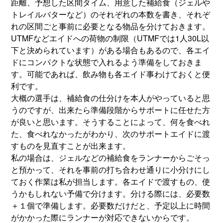
距離、予想した区間タイム、用意した補給食（ジェルや
トレイルバターなど）のそれぞれの本数を書き、それぞ
れの区間ごと事前に必要となる物品を分けておきます。
UTMFなどエイドへの荷物の制限（UTMFでは1人30L以
下と決められています）がある場合もあるので、各エイ
ドにコンパクトな状態で入れるよう準備をしておきま
す。可能であれば、飲み物も各エイド事わけておくと便
利です。
大概の選手は、補給食の仕分けを本人がやっていると思
うのですが、出来たら準備段階からサポートに任せた方
が良いと思います。そうすることによって、何を食べれ
た、食べれなかったがわかり、次のサポートエイドに渡
すものを見直すことが出来ます。
私の場合は、ジェルなどの補給食をランナーからごそっ
と預かって、それを事前の打ち合わせ通りに小分けにし
ておく作業は私が担当します。各エイドで渡すもの、使
うかもしれない予備で分けます。分ける際には、必要数
＋１個で準備します。必要数だけだと、予定以上に時間
がかかった際にランナーが対応できないからです。