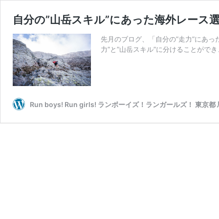
自分の”山岳スキル”にあった海外レース
先月のブログ、「自分の”走力”にあ
力”と”山岳スキル”に分けることがで
Run boys! Run girls! ランボーイズ！ランガールズ！ 東