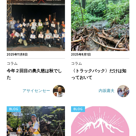
2025年11月8日
2025年8月1日
コラム
コラム
今年２回目の奥久慈は秋でし
〈トラックバック〉だけは知
た
っておいて
アサイセンセー
内坂庸夫
BLOG
BLOG