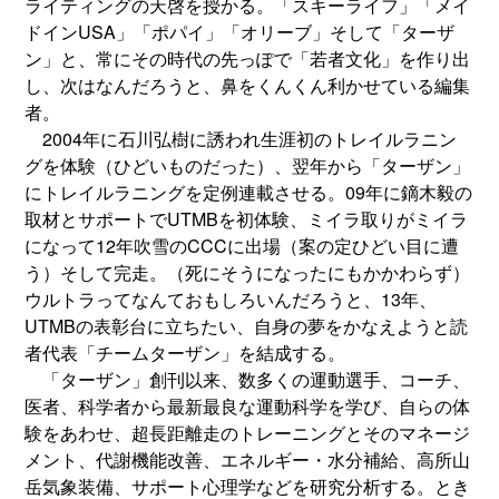
ライティングの天啓を授かる。「スキーライフ」「メイ
ドインUSA」「ポパイ」「オリーブ」そして「ターザ
ン」と、常にその時代の先っぽで「若者文化」を作り出
し、次はなんだろうと、鼻をくんくん利かせている編集
者。
2004年に石川弘樹に誘われ生涯初のトレイルラニン
グを体験（ひどいものだった）、翌年から「ターザン」
にトレイルラニングを定例連載させる。09年に鏑木毅の
取材とサポートでUTMBを初体験、ミイラ取りがミイラ
になって12年吹雪のCCCに出場（案の定ひどい目に遭
う）そして完走。（死にそうになったにもかかわらず）
ウルトラってなんておもしろいんだろうと、13年、
UTMBの表彰台に立ちたい、自身の夢をかなえようと読
者代表「チームターザン」を結成する。
「ターザン」創刊以来、数多くの運動選手、コーチ、
医者、科学者から最新最良な運動科学を学び、自らの体
験をあわせ、超長距離走のトレーニングとそのマネージ
メント、代謝機能改善、エネルギー・水分補給、高所山
岳気象装備、サポート心理学などを研究分析する。とき