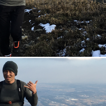
ダミー。またトレイルラン
じて楽しみたいもの。12月
た冬季は寒さの不安ももち
したトレイル状況もありま
に楽しむにはどうしたら良
質問にもお答えします。ウ
行動時間を伸ばし、使うギ
範囲も広げられる。はたま
選択することで楽しむ幅も