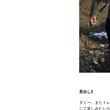
見出し2
ダミー。またト
じて楽しみたいも