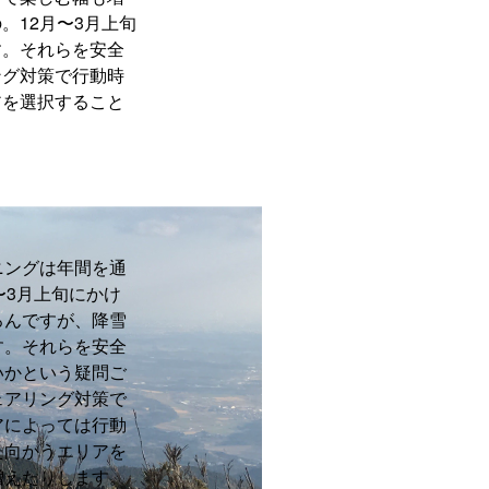
。12月〜3月上旬
す。それらを安全
ング対策で行動時
アを選択すること
ニングは年間を通
〜3月上旬にかけ
ろんですが、降雪
す。それらを安全
いかという疑問ご
ェアリング対策で
アによっては行動
た向かうエリアを
増えたりします。