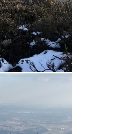
ニングは年間を通
〜3月上旬にかけ
ろんですが、降雪
す。それらを安全
いかという疑問ご
ェアリング対策で
アによっては行動
た向かうエリアを
増えたりします。