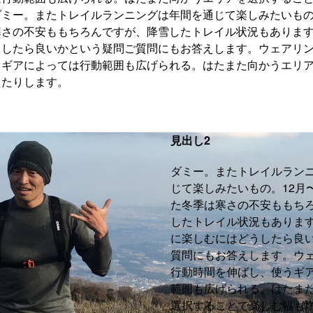
ミー。またトレイルランニングは年間を通じて楽しみたいもの
寒さの不安ももちろんですが、降雪したトレイル状況もありま
うしたら良いかという疑問ご質問にもお答えします。ウェアリ
うギアによっては行動範囲も広げられる。はたまた向かうエリ
えたりします。
見出し2
ダミー。またトレイルラン
じて楽しみたいもの。12月
た冬季は寒さの不安ももち
したトレイル状況もありま
に楽しむにはどうしたら良
質問にもお答えします。ウ
行動時間を伸ばし、使うギ
範囲も広げられる。はたま
選択することで楽しむ幅も