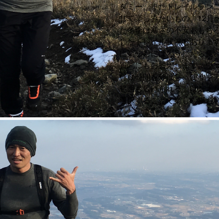
ダミー。またトレイルラン
じて楽しみたいもの。12月
た冬季は寒さの不安ももち
したトレイル状況もありま
に楽しむにはどうしたら良
質問にもお答えします。ウ
行動時間を伸ばし、使うギ
範囲も広げられる。はたま
選択することで楽しむ幅も