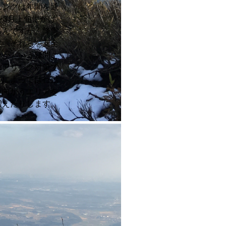
ニングは年間を通
〜3月上旬にかけ
ろんですが、降雪
す。それらを安全
いかという疑問ご
ェアリング対策で
アによっては行動
た向かうエリアを
増えたりします。