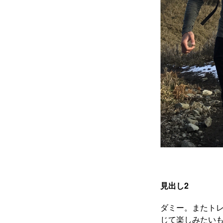
見出し2
ダミー。またト
じて楽しみたいも