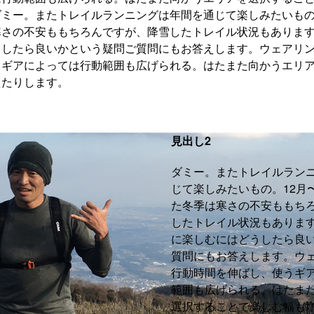
ミー。またトレイルランニングは年間を通じて楽しみたいもの
寒さの不安ももちろんですが、降雪したトレイル状況もありま
うしたら良いかという疑問ご質問にもお答えします。ウェアリ
うギアによっては行動範囲も広げられる。はたまた向かうエリ
えたりします。
見出し2
ダミー。またトレイルラン
じて楽しみたいもの。12月
た冬季は寒さの不安ももち
したトレイル状況もありま
に楽しむにはどうしたら良
質問にもお答えします。ウ
行動時間を伸ばし、使うギ
範囲も広げられる。はたま
選択することで楽しむ幅も