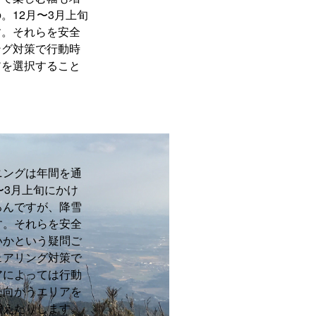
。12月〜3月上旬
す。それらを安全
ング対策で行動時
アを選択すること
ニングは年間を通
〜3月上旬にかけ
ろんですが、降雪
す。それらを安全
いかという疑問ご
ェアリング対策で
アによっては行動
た向かうエリアを
増えたりします。