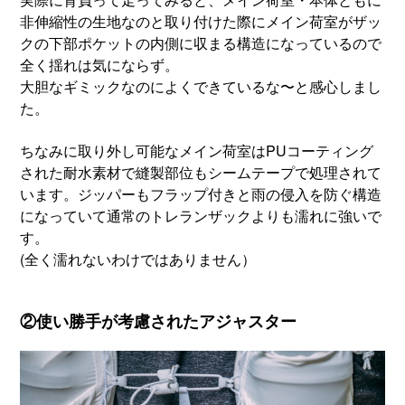
非伸縮性の生地なのと取り付けた際にメイン荷室がザッ
クの下部ポケットの内側に収まる構造になっているので
全く揺れは気にならず。
大胆なギミックなのによくできているな〜と感心しまし
た。
ちなみに取り外し可能なメイン荷室はPUコーティング
された耐水素材で縫製部位もシームテープで処理されて
います。ジッパーもフラップ付きと雨の侵入を防ぐ構造
になっていて通常のトレランザックよりも濡れに強いで
す。
(全く濡れないわけではありません）
②使い勝手が考慮されたアジャスター