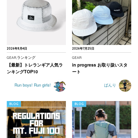
2026年8月4日
2026年7月25日
GEAR
ランキング
GEAR
,
【最新】トレランギア人気ラ
in progress お取り扱いスタ
ンキングTOP10
ート
Run boys! Run girls!
ばんり
BLOG
BLOG