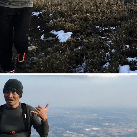
ダミー。またトレイルラン
じて楽しみたいもの。12月
た冬季は寒さの不安ももち
したトレイル状況もありま
に楽しむにはどうしたら良
質問にもお答えします。ウ
行動時間を伸ばし、使うギ
範囲も広げられる。はたま
選択することで楽しむ幅も