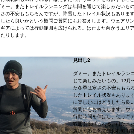
ミー。またトレイルランニングは年間を通じて楽しみたいもの
寒さの不安ももちろんですが、降雪したトレイル状況もありま
うしたら良いかという疑問ご質問にもお答えします。ウェアリ
うギアによっては行動範囲も広げられる。はたまた向かうエリ
えたりします。
見出し2
ダミー。またトレイルラン
じて楽しみたいもの。12月
た冬季は寒さの不安ももち
したトレイル状況もありま
に楽しむにはどうしたら良
質問にもお答えします。ウ
行動時間を伸ばし、使うギ
範囲も広げられる。はたま
選択することで楽しむ幅も