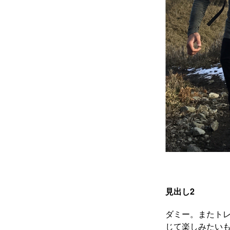
見出し2
ダミー。またト
じて楽しみたいも