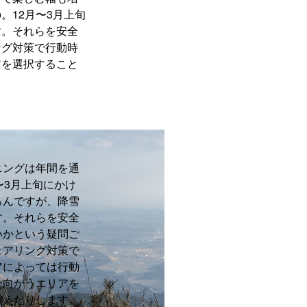
。12月〜3月上旬
す。それらを安全
ング対策で行動時
アを選択すること
ニングは年間を通
〜3月上旬にかけ
ろんですが、降雪
す。それらを安全
いかという疑問ご
ェアリング対策で
アによっては行動
た向かうエリアを
増えたりします。