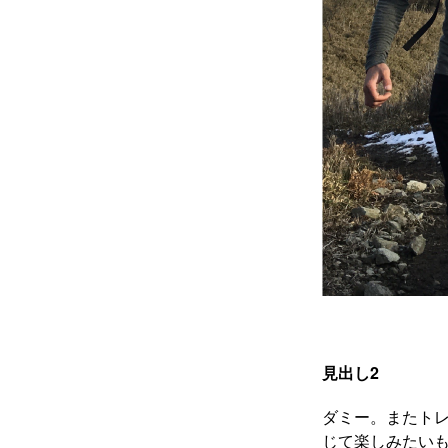
見出し2
ダミー。またト
じて楽しみたいも