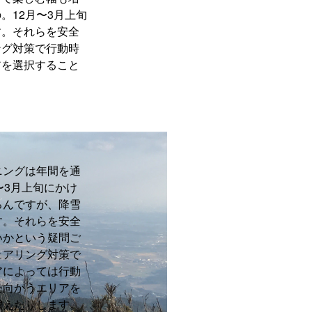
。12月〜3月上旬
す。それらを安全
ング対策で行動時
アを選択すること
ニングは年間を通
〜3月上旬にかけ
ろんですが、降雪
す。それらを安全
いかという疑問ご
ェアリング対策で
アによっては行動
た向かうエリアを
増えたりします。