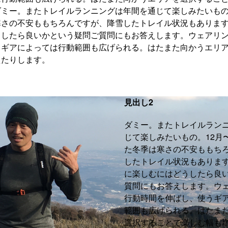
ミー。またトレイルランニングは年間を通じて楽しみたいもの
寒さの不安ももちろんですが、降雪したトレイル状況もありま
うしたら良いかという疑問ご質問にもお答えします。ウェアリ
うギアによっては行動範囲も広げられる。はたまた向かうエリ
えたりします。
見出し2
ダミー。またトレイルラン
じて楽しみたいもの。12月
た冬季は寒さの不安ももち
したトレイル状況もありま
に楽しむにはどうしたら良
質問にもお答えします。ウ
行動時間を伸ばし、使うギ
範囲も広げられる。はたま
選択することで楽しむ幅も