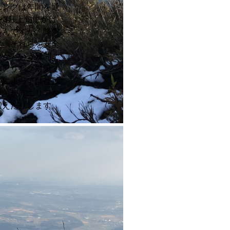
ニングは年間を通
〜3月上旬にかけ
ろんですが、降雪
す。それらを安全
いかという疑問ご
ェアリング対策で
アによっては行動
た向かうエリアを
増えたりします。