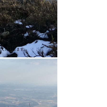
ニングは年間を通
〜3月上旬にかけ
ろんですが、降雪
す。それらを安全
いかという疑問ご
ェアリング対策で
アによっては行動
た向かうエリアを
増えたりします。