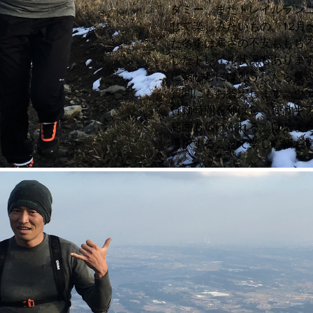
ダミー。またトレイルラン
じて楽しみたいもの。12月
た冬季は寒さの不安ももち
したトレイル状況もありま
に楽しむにはどうしたら良
質問にもお答えします。ウ
行動時間を伸ばし、使うギ
範囲も広げられる。はたま
選択することで楽しむ幅も