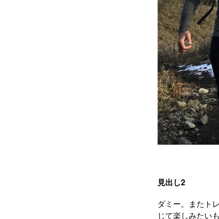
見出し2
ダミー。またト
じて楽しみたいも