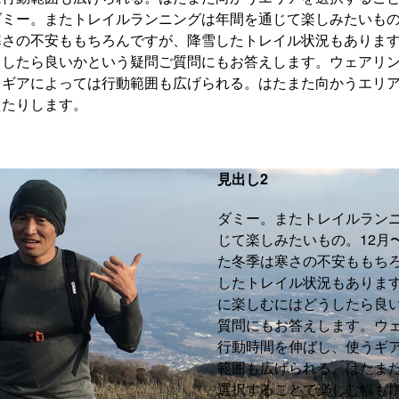
ミー。またトレイルランニングは年間を通じて楽しみたいもの
寒さの不安ももちろんですが、降雪したトレイル状況もありま
うしたら良いかという疑問ご質問にもお答えします。ウェアリ
うギアによっては行動範囲も広げられる。はたまた向かうエリ
えたりします。
見出し2
ダミー。またトレイルラン
じて楽しみたいもの。12月
た冬季は寒さの不安ももち
したトレイル状況もありま
に楽しむにはどうしたら良
質問にもお答えします。ウ
行動時間を伸ばし、使うギ
範囲も広げられる。はたま
選択することで楽しむ幅も