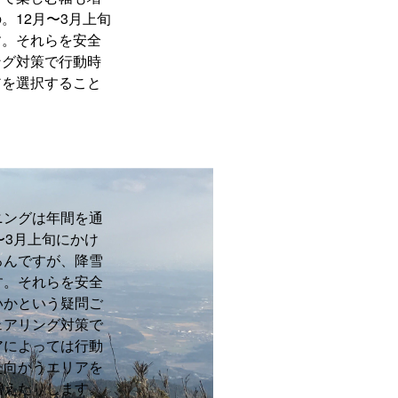
。12月〜3月上旬
す。それらを安全
ング対策で行動時
アを選択すること
ニングは年間を通
〜3月上旬にかけ
ろんですが、降雪
す。それらを安全
いかという疑問ご
ェアリング対策で
アによっては行動
た向かうエリアを
増えたりします。