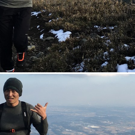
ダミー。またトレイルラン
じて楽しみたいもの。12月
た冬季は寒さの不安ももち
したトレイル状況もありま
に楽しむにはどうしたら良
質問にもお答えします。ウ
行動時間を伸ばし、使うギ
範囲も広げられる。はたま
選択することで楽しむ幅も