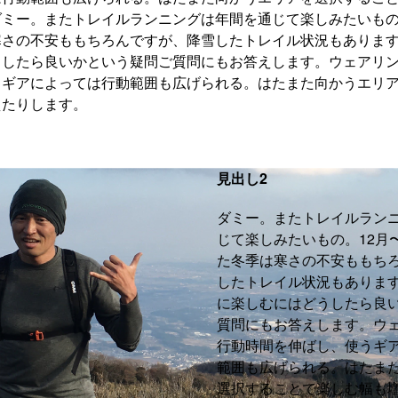
ミー。またトレイルランニングは年間を通じて楽しみたいもの
寒さの不安ももちろんですが、降雪したトレイル状況もありま
うしたら良いかという疑問ご質問にもお答えします。ウェアリ
うギアによっては行動範囲も広げられる。はたまた向かうエリ
えたりします。
見出し2
ダミー。またトレイルラン
じて楽しみたいもの。12月
た冬季は寒さの不安ももち
したトレイル状況もありま
に楽しむにはどうしたら良
質問にもお答えします。ウ
行動時間を伸ばし、使うギ
範囲も広げられる。はたま
選択することで楽しむ幅も