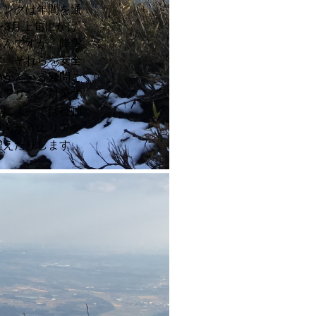
ニングは年間を通
〜3月上旬にかけ
ろんですが、降雪
す。それらを安全
いかという疑問ご
ェアリング対策で
アによっては行動
た向かうエリアを
増えたりします。