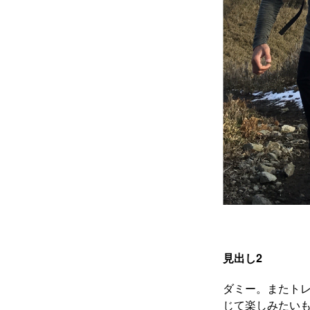
見出し2
ダミー。またト
じて楽しみたいも