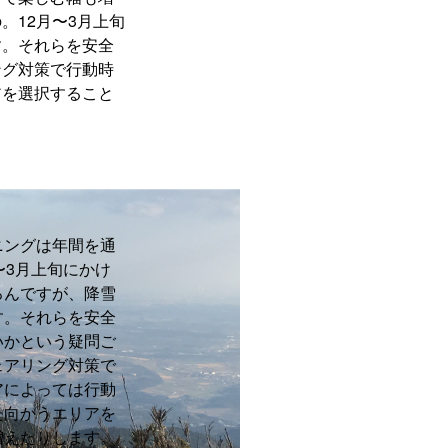
。12月〜3月上旬
す。それらを安全
ング対策で行動時
アを選択すること
ニングは年間を通
〜3月上旬にかけ
ろんですが、降雪
す。それらを安全
いかという疑問ご
ェアリング対策で
アによっては行動
た向かうエリアを
増えたりします。