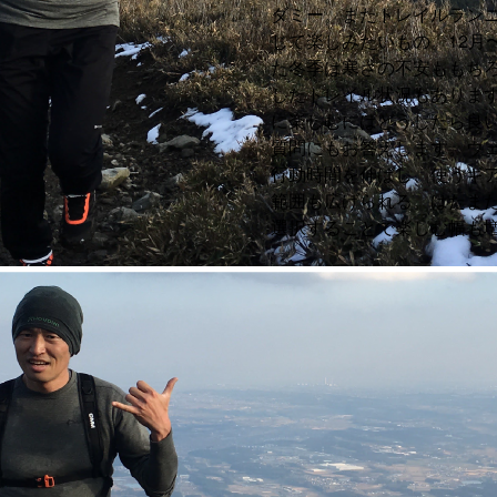
ダミー。またトレイルラン
じて楽しみたいもの。12月
た冬季は寒さの不安ももち
したトレイル状況もありま
に楽しむにはどうしたら良
質問にもお答えします。ウ
行動時間を伸ばし、使うギ
範囲も広げられる。はたま
選択することで楽しむ幅も