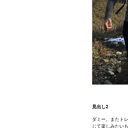
見出し2
ダミー。またト
じて楽しみたいも