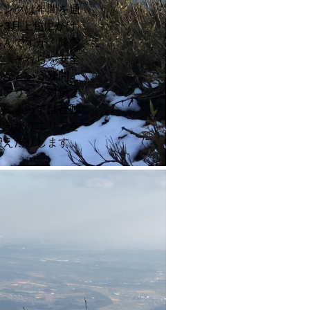
ニングは年間を通
〜3月上旬にかけ
ろんですが、降雪
す。それらを安全
いかという疑問ご
ェアリング対策で
アによっては行動
た向かうエリアを
増えたりします。