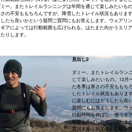
ミー。またトレイルランニングは年間を通じて楽しみたいもの
寒さの不安ももちろんですが、降雪したトレイル状況もありま
うしたら良いかという疑問ご質問にもお答えします。ウェアリ
うギアによっては行動範囲も広げられる。はたまた向かうエリ
えたりします。
見出し2
ダミー。またトレイルラン
じて楽しみたいもの。12月
た冬季は寒さの不安ももち
したトレイル状況もありま
に楽しむにはどうしたら良
質問にもお答えします。ウ
行動時間を伸ばし、使うギ
範囲も広げられる。はたま
選択することで楽しむ幅も