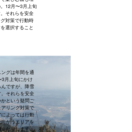
。12月〜3月上旬
す。それらを安全
ング対策で行動時
アを選択すること
ニングは年間を通
〜3月上旬にかけ
ろんですが、降雪
す。それらを安全
いかという疑問ご
ェアリング対策で
アによっては行動
た向かうエリアを
増えたりします。