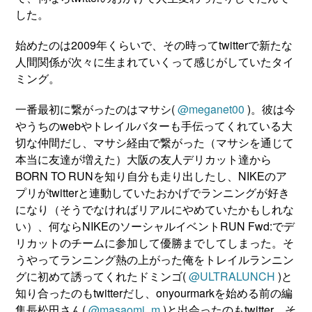
した。
始めたのは2009年くらいで、その時ってtwitterで新たな
人間関係が次々に生まれていくって感じがしていたタイ
ミング。
一番最初に繋がったのはマサシ(
@meganet00
)。彼は今
やうちのwebやトレイルバターも手伝ってくれている大
切な仲間だし、マサシ経由で繋がった（マサシを通じて
本当に友達が増えた）大阪の友人デリカット達から
BORN TO RUNを知り自分も走り出したし、NIKEのア
プリがtwitterと連動していたおかげでランニングが好き
になり（そうでなければリアルにやめていたかもしれな
い）、何ならNIKEのソーシャルイベントRUN Fwd:でデ
リカットのチームに参加して優勝までしてしまった。そ
うやってランニング熱の上がった俺をトレイルランニン
グに初めて誘ってくれたドミンゴ(
@ULTRALUNCH
)と
知り合ったのもtwitterだし、onyourmarkを始める前の編
集長松田さん(
@masaomi_m
)と出会ったのもtwitter。そ