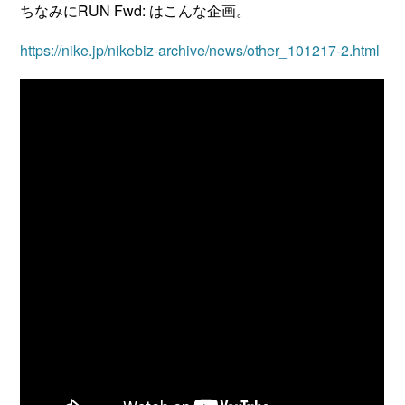
ちなみにRUN Fwd: はこんな企画。
https://nike.jp/nikebiz-archive/news/other_101217-2.html