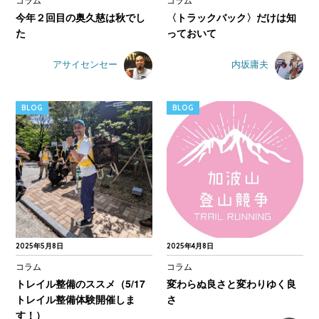
コラム
コラム
今年２回目の奥久慈は秋でし
〈トラックバック〉だけは知
た
っておいて
アサイセンセー
内坂庸夫
BLOG
BLOG
2025年5月8日
2025年4月8日
コラム
コラム
トレイル整備のススメ（5/17
変わらぬ良さと変わりゆく良
トレイル整備体験開催しま
さ
す！）