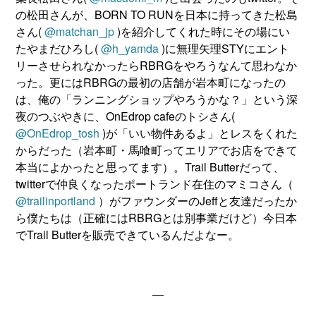
の松田さんが、BORN TO RUNを日本に持ってきた松島
さん(
@matchan_jp
)を紹介してくれた時にその場にい
たやまだひろし(
@h_yamda
)に無理矢理STYにエント
リーさせられなかったらRBRGをやろうなんて思わなか
った。更にはRBRGの最初の店舗が岩本町になったの
は、俺の「ランニングショップやろうかな？」という深
夜のつぶやきに、OnEdrop cafeのトシさん(
@OnEdrop_tosh
)が「いい物件あるよ」とレスをくれた
からだった（岩本町・馬喰町ってエリアでお店をできて
本当によかったと思ってます）。Trail Butterだって、
twitterで仲良くなったポートランド在住のマミコさん（
@trailinportland
）がファウンダーのJeffと友達だったか
ら僕たちは（正確にはRBRGとは別事業だけど）今日本
でTrail Butterを販売できているんだよなー。
—