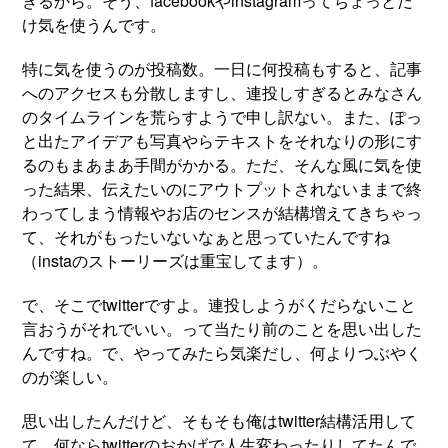
きるから。そう、facebookやinstagramってちょっとだ
け気を使うんです。
特に気を使うのが投稿数。一日に何投稿もすると、記事
へのアクセスも分散しますし、連投しすぎるとみなさん
のタイムラインを荒らすようで申し訳ない。また、ぽっ
と出たアイデアも写真やらテキストをそれなりの形にす
るのもまあまあ手間がかかる。ただ、そんな風に気を使
った結果、伝えたいのにアウトプットされないままで終
わってしまう情報やお店のセンスが結構増えてきちゃっ
て、それがもったいないなぁと思っていたんですね
（instaのストーリーズは重宝してます）。
で、そこでtwitterですよ。連投しようがくだらないこと
言おうがそれでいい。って当たり前のことを思い出した
んですね。で、やってみたら気楽だし、何よりつぶやく
のが楽しい。
思い出したんだけど、そもそも俺はtwitter結構活用して
て、何ならtwitterのおかげで人生変わったりしてたんで