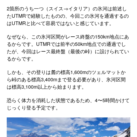
2箇所のうち一つ（スイス→イタリア）の氷河は前述し
たUTMRで経験したものの、今回この氷河を通過するの
はUTMRと比べて容易ではないと感じています。
なぜなら、この氷河区間がレース終盤の150km地点にあ
るからです。UTMRでは前半の50km地点での通過でし
たが、今回はレース最終盤（最後の峠）に設けられてい
るからです。
しかも、その登りは麓の標高1,600mのツェルマットか
ら峠のある標高3,400mまで登る必要があり、氷河区間
は標高3,100m以上から始まります。
恐らく体力を消耗した状態であるため、4〜5時間かけて
じっくり登る予定です。