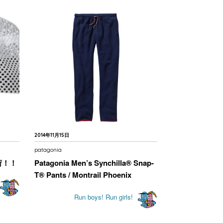
2014年11月15日
patagonia
荷！！
Patagonia Men’s Synchilla® Snap-
T® Pants / Montrail Phoenix
Run boys! Run girls!