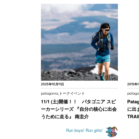
2025年10月11日
2015年
,
patagonia
トークイベント
patago
11/1 (土)開催！！ パタゴニア スピ
Pat
ーカーシリーズ 『自分の核心に出会
に出ま
うために走る』 南圭介
TRAI
Run boys! Run girls!