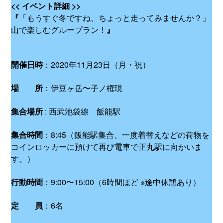
<< イベント詳細 >>
『
「もうすぐ冬ですね、ちょっと走ってみませんか？」
山で楽しむグループラン！
』
開催日時
：2020年11月23日（月・祝）
場 所
：伊豆ヶ岳〜子ノ権現
集合場所
: 西武池袋線 飯能駅
集合時間
：8:45（飯能駅集合、一度着替えなどの荷物を
コインロッカーに預けて再び電車で正丸駅に向かいま
す。）
行動時間
：9:00〜15:00（6時間ほど ※途中休憩あり）
定 員
：6名