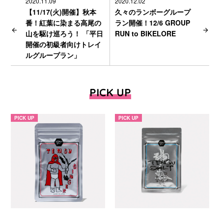
2020.11.09
2020.12.02
【11/17(火)開催】秋本
久々のランボーグループ
番！紅葉に染まる高尾の
ラン開催！12/6 GROUP
山を駆け巡ろう！ 「平日
RUN to BIKELORE
開催の初級者向けトレイ
ルグループラン」
PICK UP
PICK UP
PICK UP