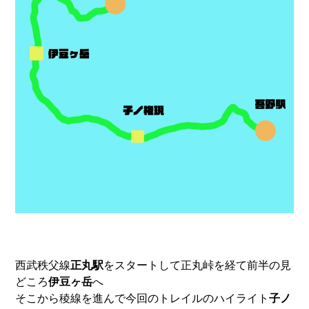
西武秩父線
正丸駅
をスタートして正丸峠を経て前半の見
どころ
伊豆ヶ岳
へ
そこから稜線を進んで今回のトレイルのハイライト
子ノ