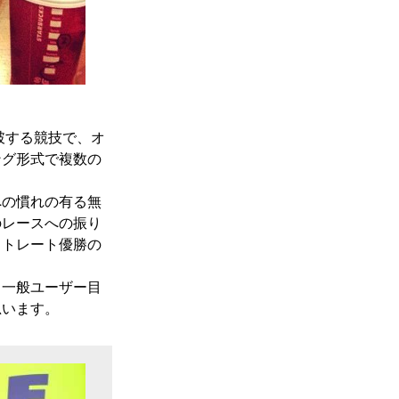
破する競技で、オ
ング形式で複数の
への慣れの有る無
のレースへの振り
ストレート優勝の
し一般ユーザー目
思います。