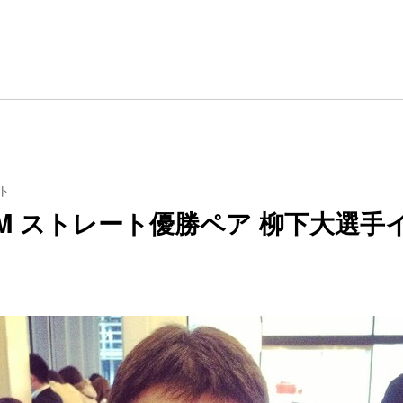
ト
OMM ストレート優勝ペア 柳下大選