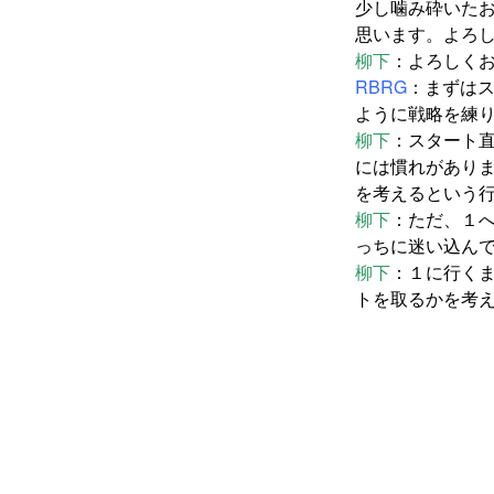
少し噛み砕いた
思います。よろ
柳下
：よろしく
RBRG
：まずは
ように戦略を練
柳下
：スタート
には慣れがありま
を考えるという
柳下
：ただ、１
っちに迷い込ん
柳下
：１に行くま
トを取るかを考え