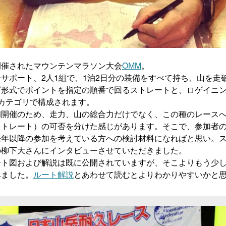
開催されたマウンテンマラソン大会
OMM
。
サポート、2人1組で、1泊2日分の装備をすべて持ち、山を走
グ形式でポイントを指定の順番で回るストレートと、ロゲイニ
カテゴリで構成されます。
初開催のため、走力、山の総合力だけでなく、この種のレース
ストレート）の可否を分けた感じがあります。そこで、参加者
来年以降の参加を考えている方への検討材料になればと思い。
の柳下大さんにインタビューさせていただきました。
ート図および解説は既に公開されていますが、そこよりもう少
みました。
ルート解説
とあわせて読むとよりわかりやすいかと