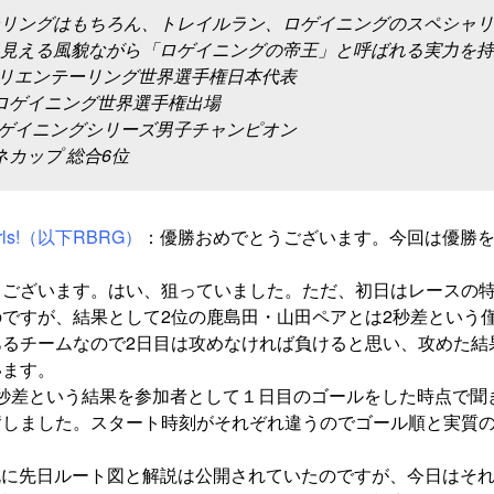
リングはもちろん、トレイルラン、ロゲイニングのスペシャリ
見える風貌ながら「ロゲイニングの帝王」と呼ばれる実力を持
12オリエンテーリング世界選手権日本代表
10ロゲイニング世界選手権出場
11ロゲイニングシリーズ男子チャンピオン
ツネカップ 総合6位
 girls!（以下RBRG）
：優勝おめでとうございます。今回は優勝
うございます。はい、狙っていました。ただ、初日はレースの
ですが、結果として2位の鹿島田・山田ペアとは2秒差という
あるチームなので2日目は攻めなければ負けると思い、攻めた結
います。
2秒差という結果を参加者として１日目のゴールをした時点で聞
奮しました。スタート時刻がそれぞれ違うのでゴール順と実質
既に先日ルート図と解説は公開されていたのですが、今日はそ