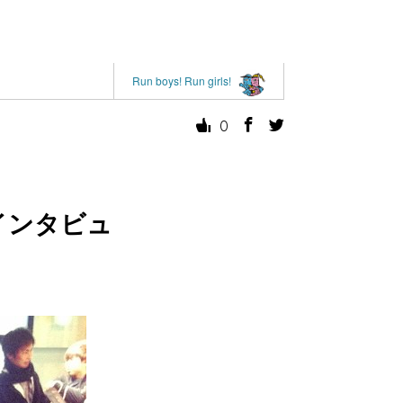
Run boys! Run girls!
0
手インタビュ