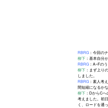
RBRG
：今回の
柳下
：基本自分
RBRG
：A~Fの
柳下
：まず上り
しました。
RBRG
：素人考え
間短縮になるか
柳下
：DからC
考えました。初
く、ロードを通っ