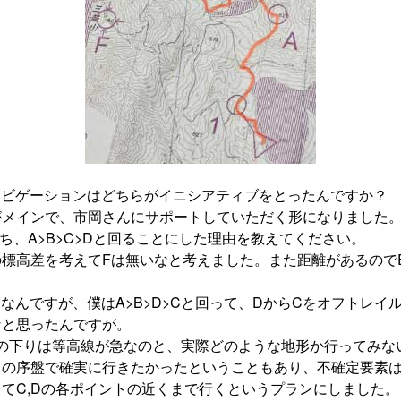
ナビゲーションはどちらがイニシアティブをとったんですか？
がメインで、市岡さんにサポートしていただく形になりました
うち、A>B>C>Dと回ることにした理由を教えてください。
の標高差を考えてFは無いなと考えました。また距離があるので
なんですが、僕はA>B>D>Cと回って、DからCをオフトレイ
なと思ったんですが。
への下りは等高線が急なのと、実際どのような地形か行ってみな
日の序盤で確実に行きたかったということもあり、不確定要素
てC,Dの各ポイントの近くまで行くというプランにしました。