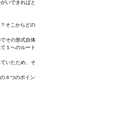
かがいできればと
ね？そこからどの
のでその形式自体
見て１へのルート
れていたため、そ
どの４つのポイン