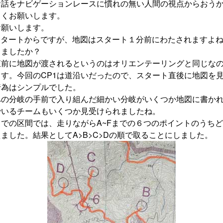
お話をナビゲーションレースに慣れの無い人間の視点からおう
しくお願いします。
お願いします。
スタートからですが、地図はスタート１分前にわたされますよ
りましたか？
直前に地図が渡されるというのはオリエンテーリングと同じな
す。今回のCP1は道沿いだったので、スタート直後に地図を
行為はシンプルでした。
への分岐の手前で入り組んだ細かい分岐がいくつか地図に書か
でいるチームもいくつか見受けられましたね。
での区間では、走りながらA~Fまでの６つのポイントのうち
ました。結果としてA>B>C>Dの順で取ることにしました。