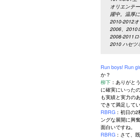
オリエンテー
躍中。温厚に
2010-20
2006、20
2008-20
2010 ハセ
Run boys! Run
か？
柳下
：ありがと
に確実にいったの
も実績と実力の
できて満足して
RBRG
：初日の
ングな展開に興
面白いですね。
RBRG
：さて、