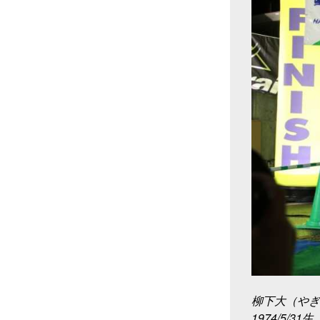
柳下大（やぎ
1974/5/31生