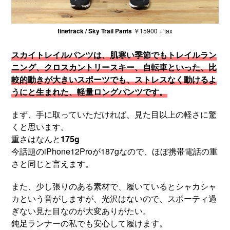
finetrack / Sky Trail Pants
￥15900 + tax
スカイトレイルパンツは、肌寒い季節でもトレイルラン
ニング、クロスカントリースキー、自転車といった、比
較的動きが大きいスポーツでも、ストレスなく動けるよ
うにと生まれた、軽量ロングパンツです。
まず、手に取っていただければ、見た目以上の軽さに驚
くと思います。
重さはなんと
175g
今話題のiPhone12Proが187gなので、ほぼ携帯電話の重
さと同じと言えます。
また、少し張りのある素材で、履いているとシャカシャ
カという音がしますが、光沢はないので、スポーティ過
ぎない見た目なのが大変ありがたい。
鈍足ランナーの私でも安心して履けます。