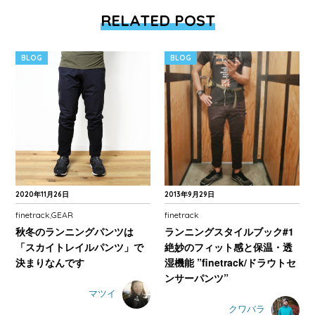
RELATED POST
BLOG
BLOG
2020年11月26日
2013年9月29日
finetrack
GEAR
finetrack
,
秋冬のランニングパンツは
ランニングスタイルブック#1
「スカイトレイルパンツ」で
絶妙のフィット感と保温・透
決まりなんです
湿機能 ”finetrack/ドラウトセ
ンサーパンツ”
マツイ
クワバラ