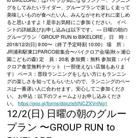
グをしてみたいライダー、グループランで楽しく走って
美味しいものが食べたい人、みんながそれぞれに楽しめ
ると思いますよ！是非お気軽にご参加ください。 イベ
ントの詳細及びお申し込みは以下です。 — 日曜の朝の
グループラン「GROUP RUN to BIKELORE」 日 時：
2018/12/2(日) 9:00〜（終了予定時刻 10:00） 場 所：
JR浦和駅東口PARCO前集合〜バイクロア会場(秋ヶ瀬公
園こどもの森) 定 員：20名 参加費：無料 参加賞：バイ
クロア食堂無料チケット（一部使えない店舗もありま
す） ペース：普段ランニングをしない方にもランニン
グの楽しさを知ってもらいたいので、ランニングのペー
スは一番遅い人に合わせます。安心してご参加くださ
い。 お申込：以下のフォームよりお申し込みくださ
い。
https://goo.gl/forms/dqxzis5iNCZXVnNg1