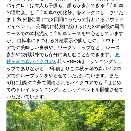
バイクロアは大人も子供も、誰もが参加できる「自転車
の運動会」と「自転車の文化祭」をミックスし、さいた
ま市 秋ヶ瀬公園 にて2日間にわたって行われるアウトド
アイベント。 公園内に特別に設けられた2km前後の周回
コースでの本格泥んこ自転車レースを中心としています
が、 自転車にまつわる各種展示や催しもの、アウトド
アでの美味しい食事や、ワークショップなど、 レース
参加や観戦以外でも存分に楽しむことができます。
▶︎
秋ヶ瀬の森バイクロア8
我々RBRGは、ランニングショ
ップでありながら、2年前よりこの秋ヶ瀬の森バイクロ
アでグループランをやらせていただいています。また、
5月に山梨の白州で開催されるバイクロアでも「はじめ
てのトレイルランニング」というイベントを開催させて
いただいています。