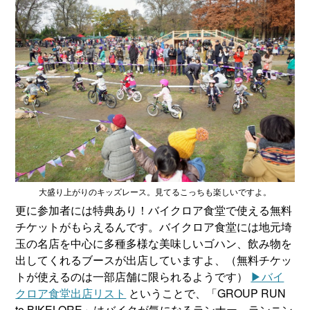
大盛り上がりのキッズレース。見てるこっちも楽しいですよ。
更に参加者には特典あり！バイクロア食堂で使える無料
チケットがもらえるんです。バイクロア食堂には地元埼
玉の名店を中心に多種多様な美味しいゴハン、飲み物を
出してくれるブースが出店していますよ、（無料チケッ
トが使えるのは一部店舗に限られるようです）
▶︎バイ
クロア食堂出店リスト
ということで、「GROUP RUN
to BIKELORE」はバイクが気になるランナー、ランニン