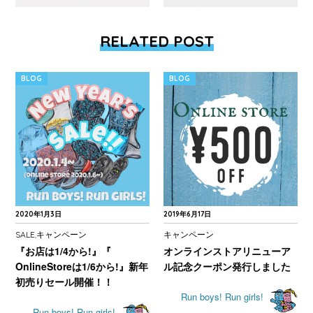
RELATED POST
BLOG
BLOG
2020年1月3日
2019年6月17日
SALE
キャンペーン
キャンペーン
,
『お店は1/4から!』『
オンラインストアリニューア
OnlineStoreは1/6から!』新年
ル記念クーポン発行しました
初売りセール開催！！
Run boys! Run girls!
Run boys! Run girls!