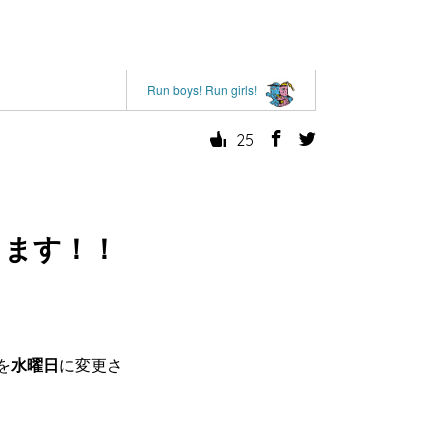
Run boys! Run girls!
25
ります！！
を
水曜日
に変更さ