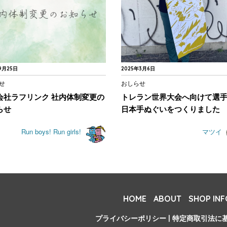
9月25日
2025年3月6日
せ
おしらせ
会社ラフリンク 社内体制変更の
トレラン世界大会へ向けて選
らせ
日本手ぬぐいをつくりました
Run boys! Run girls!
マツイ
HOME
ABOUT
SHOP INF
プライバシーポリシー
|
特定商取引法に