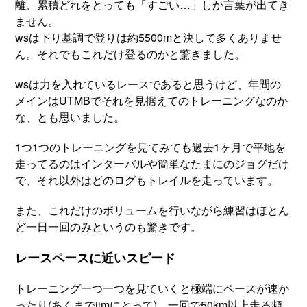
離、累積どれをとっても「すごい…」しか言葉が出てき
ません。
wsは下り基調で登りは約5500mと決して多くありませ
ん。それでもこれだけ登るのかと驚きました。
wsは力を入れているレースであると思うけど、年間の
メインはUTMBでそれを見据えてのトレーニングなのか
な、とも思いました。
1つ1つのトレーニングを見てみても過去1ヶ月で平地を
走ってるのはインターバルや簡単なたまにのジョグだけ
で、それ以外はどのログもトレイルを走っています。
また、これだけのボリュームを行いながら練習はほとん
ど一日一回のみというのも驚きです。
レースペースに近いスピード
トレーニング一つ一つを見ていくと極端にペースが速か
ったり(あくまでjimにとって)、一回で50km以上走る頻