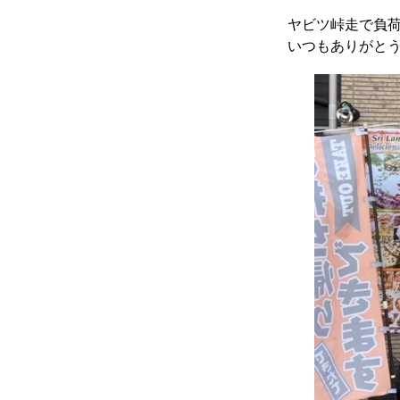
ヤビツ峠走で負
いつもありがと