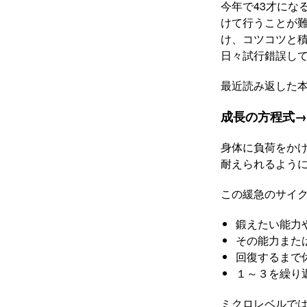
今年で43才にな
けて行うことが
け、コツコツと
日々試行錯誤し
最近読み返した
成長の方程式→
身体に負荷をか
耐えられるように
この緩急のサイ
鍛えたい能力
その能力また
回復するまで
１～３を繰り
ミクロレベルで