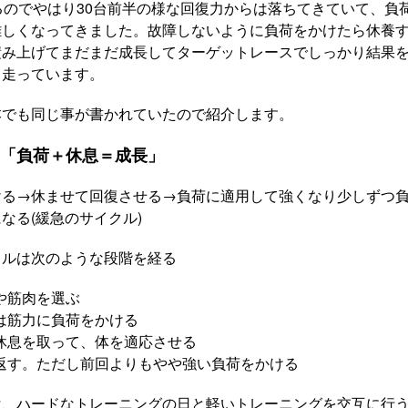
るのでやはり30台前半の様な回復力からは落ちてきていて、負
難しくなってきました。故障しないように負荷をかけたら休養
積み上げてまだまだ成長してターゲットレースでしっかり結果
て走っています。
本でも同じ事が書かれていたので紹介します。
「負荷＋休息＝成長」
ける→休ませて回復させる→負荷に適用して強くなり少しずつ
なる(緩急のサイクル)
クルは次のような段階を経る
や筋肉を選ぶ
は筋力に負荷をかける
休息を取って、体を適応させる
返す。ただし前回よりもやや強い負荷をかける
は、ハードなトレーニングの日と軽いトレーニングを交互に行